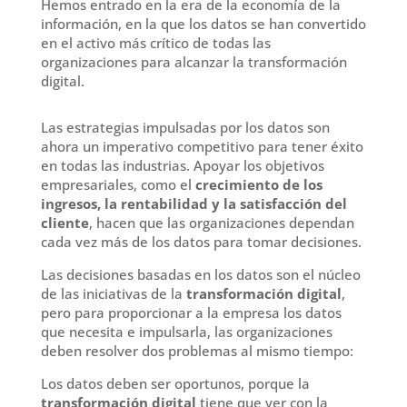
Hemos entrado en la era de la economía de la
información, en la que los datos se han convertido
en el activo más crítico de todas las
organizaciones para alcanzar la transformación
digital.
Las estrategias impulsadas por los datos son
ahora un imperativo competitivo para tener éxito
en todas las industrias
.
A
poyar los objetivos
empresariales, como el
crecimiento de los
ingresos, la rentabilidad y la satisfacción del
cliente
,
hacen que
las organizaciones depend
a
n
cada vez más de los datos para tomar decisiones
.
L
as
decisiones basada
s
en los datos
son
el núcleo
de
la
s iniciativas de
la
transformación digital
,
p
ero para proporcionar a la empresa los datos
que necesita
e
impulsarla, las organizaciones
deben resolver dos problemas al mismo tiempo
:
Los datos deben ser oportunos, porque la
transformación digital
tiene que ver con la