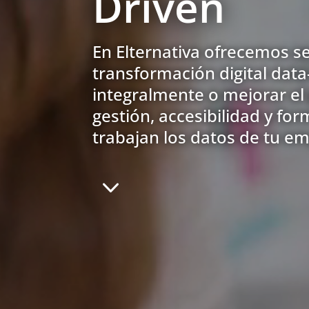
Driven
En Elternativa ofrecemos se
transformación digital dat
integralmente o mejorar el
gestión, accesibilidad y fo
trabajan los datos de tu e
3