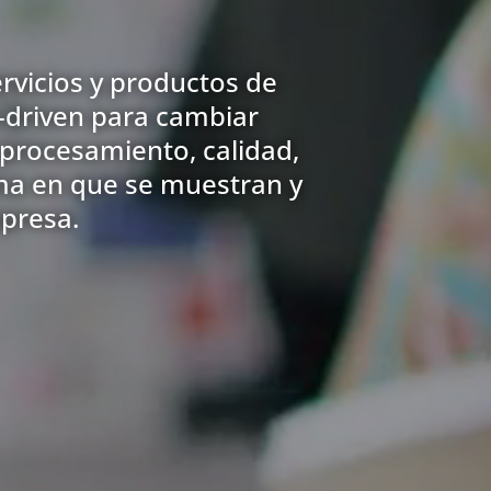
rvicios y productos de
a-driven para cambiar
 procesamiento, calidad,
rma en que se muestran y
mpresa.