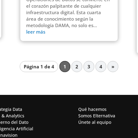
el corazón palpitante de cualquier
infraestructura digital. Esta cuarta
área de conocimiento según la
metodología DAMA, no solo es...
leer más
Página 1 de 4
1
2
3
4
»
ategia Data
Qué hacemos
 & Analytics​
Somos Elternativa
erno del Dato
Únete al equipo
igencia Artificial​
rnavision