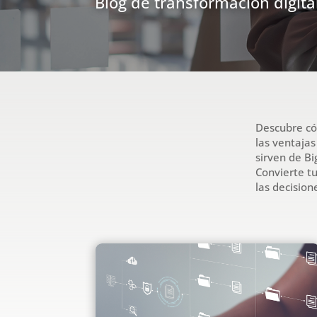
Blog de transformación digita
Descubre có
las ventajas
sirven de Bi
Convierte t
las decision