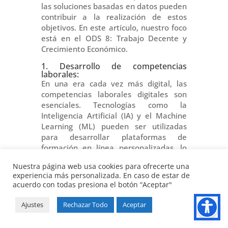
las soluciones basadas en datos pueden
contribuir a la realización de estos
objetivos. En este artículo, nuestro foco
está en el ODS 8: Trabajo Decente y
Crecimiento Económico.
1. Desarrollo de competencias
laborales:
En una era cada vez más digital, las
competencias laborales digitales son
esenciales. Tecnologías como la
Inteligencia Artificial (IA) y el Machine
Learning (ML) pueden ser utilizadas
para desarrollar plataformas de
formación en línea personalizadas, lo
que resulta en un proceso de
Nuestra página web usa cookies para ofrecerte una
aprendizaje más eficiente y productivo.
experiencia más personalizada. En caso de estar de
Los programas de capacitación pueden
acuerdo con todas presiona el botón “Aceptar"
ser adaptados para satisfacer las
necesidades individuales y las
Ajustes
Rechazar Todo
Aceptar
deficiencias de habilidades se pueden
abordar de manera más efectiva,