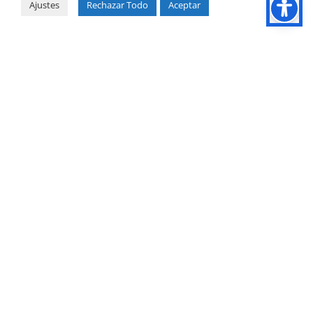
Ajustes
Rechazar Todo
Aceptar
Retos del sector retail /
FMCG
Navega con confianza los retos del sector retail
y de bienes de consumo masivo (FMCG) con
nuestras soluciones adaptadas.
En un mercado caracterizado por la rapidez y
el cambio constante, ofrecemos herramientas
avanzadas para comprender y anticipar las
necesidades de los consumidores, optimizar la
cadena de suministro y personalizar la
experiencia de compra.