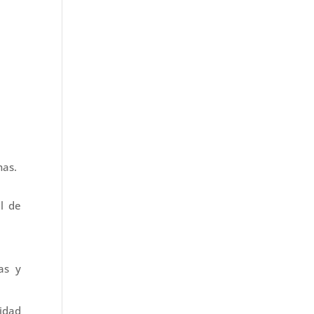
nas.
l de
as y
idad