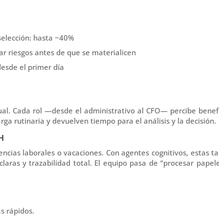
selección: hasta −40%
ar riesgos antes de que se materialicen
esde el primer día
H
ual. Cada rol —desde el administrativo al CFO— percibe benef
ga rutinaria y devuelven tiempo para el análisis y la decisión.
HH
encias laborales o vacaciones. Con agentes cognitivos, estas t
laras y trazabilidad total. El equipo pasa de “procesar papel
s rápidos.