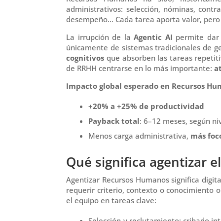
administrativos: selección, nóminas, contr
desempeño… Cada tarea aporta valor, pero 
La irrupción de la
Agentic AI
permite dar 
únicamente de sistemas tradicionales de g
cognitivos
que absorben las tareas repetiti
de RRHH centrarse en lo más importante:
a
Impacto global esperado en Recursos Hu
+20% a +25% de productividad
Payback total
: 6–12 meses, según niv
Menos carga administrativa,
más foc
Qué significa
agentizar
e
Agentizar
Recursos Humanos significa digita
requerir criterio, contexto o conocimiento 
el equipo en tareas clave:
Selección y reclutamiento: cribado in