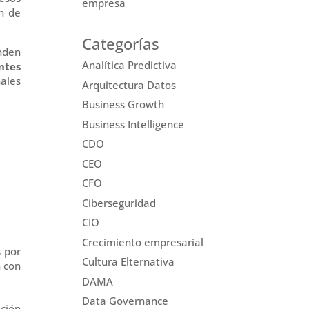
empresa
ón de
Categorías
nden
Analítica Predictiva
ntes
nales
Arquitectura Datos
Business Growth
Business Intelligence
CDO
CEO
CFO
Ciberseguridad
CIO
Crecimiento empresarial
s por
Cultura Elternativa
n con
DAMA
Data Governance
ación