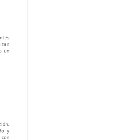
entes
lizan
 a un
ción.
ño y
r con