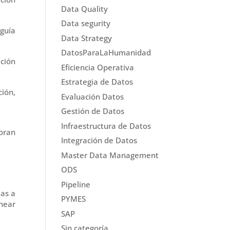
Data Quality
Data segurity
 guía
Data Strategy
DatosParaLaHumanidad
ción
Eficiencia Operativa
Estrategia de Datos
ión,
Evaluación Datos
Gestión de Datos
Infraestructura de Datos
oran
Integración de Datos
Master Data Management
ODS
Pipeline
ias a
PYMES
inear
SAP
Sin categoría