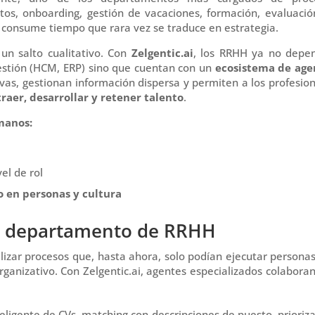
atos, onboarding, gestión de vacaciones, formación, evaluaci
consume tiempo que rara vez se traduce en estrategia.
un salto cualitativo. Con
Zelgentic.ai
, los RRHH ya no depe
estión (HCM, ERP) sino que cuentan con un
ecosistema de age
vas, gestionan información dispersa y permiten a los profesio
traer, desarrollar y retener talento
.
manos:
el de rol
o en personas y cultura
l departamento de RRHH
lizar procesos que, hasta ahora, solo podían ejecutar persona
organizativo. Con Zelgentic.ai, agentes especializados colabora
teligente de CVs, matching con descripciones de puesto, prioriz