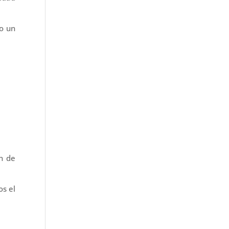
do un
n de
s el