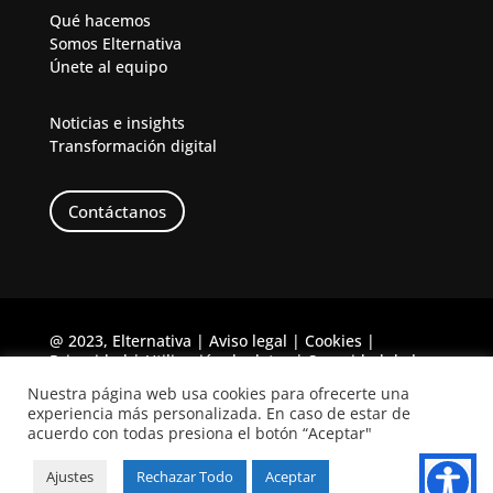
Qué hacemos
Somos Elternativa
Únete al equipo
Noticias e insights
Transformación digital
Contáctanos
@ 2023, Elternativa |
Aviso legal
|
Cookies
|
Privacidad
|
Utilización de datos
|
Seguridad de la
Información
|
Gestión de Calidad y medioambiente
|
Nuestra página web usa cookies para ofrecerte una
Prevención y riesgos laborales
|
Canal ético
experiencia más personalizada. En caso de estar de
acuerdo con todas presiona el botón “Aceptar"
Ajustes
Rechazar Todo
Aceptar