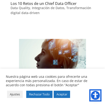
Los 10 Retos de un Chief Data Officer
Data Quality
,
Integración de Datos
,
Transformación
digital data-driven
Nuestra página web usa cookies para ofrecerte una
experiencia más personalizada. En caso de estar de
acuerdo con todas presiona el botón “Aceptar"
Ser un Chief Data Officer (CDO) significa
Ajustes
Rechazar Todo
Aceptar
ser el baluarte de la estrategia de datos
de tu organización. En ELTERNATIVA,